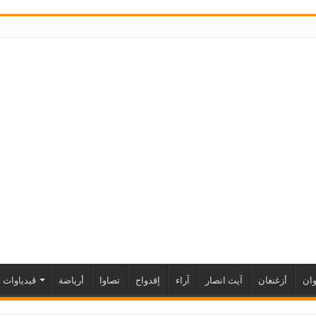
ان
أزغنغان
آيث انصار
آراء
إقدواح
تصاوا
أرياضة
ڤيدياواث