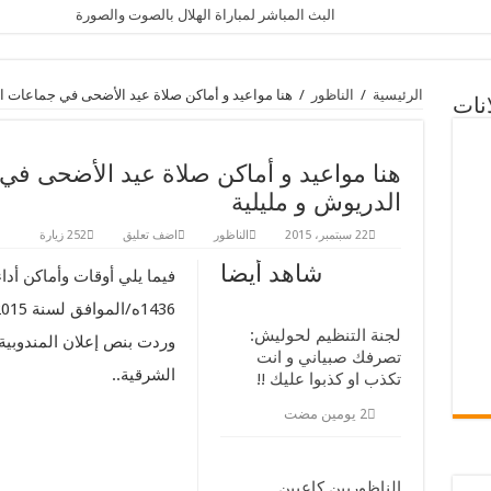
البث المباشر لمباراة الهلال بالصوت والصورة
فيديو : افتتاح العرس الافريقي بالناظور على beIN Sports
الأهلي والزمالك يفتتحان البطولة الافريقية بفوزين مستحقي
الرئيسية
/
الناظور
/
هنا مواعيد و أماكن صلاة عيد الأضحى في جماعات ال
انات
أجواء اِحتفالية بهيجة في افتتاح العرس الافريقي والهلال ي
بالصور.. التراس فداين يُفاجئ الجميع بإستحضار ذكرى عبد
هنا مواعيد و أماكن صلاة عيد الأضحى في
لجنة التنظيم لحوليش: تصرفك صبياني و انت تكذب او كذبوا 
الدريوش و مليلية
فيديو التسجيل الكامل لـ : افتتاح البطولة الإفريقية بالناظور
22 سبتمبر، 2015
الناظور
اضف تعليق
252 زيارة
كَرْنَفَال إستعراضيّ ضخم يجوب وسط الناظور قُبيْل افتتاح 
شاهد أيضا
فيما يلي أوقات وأماكن أد
البث المباشر للعرس الافريقي
فيديو .. إبداعات ابن الناظور أسامة السعيدي أمام لاعبي ال
لجنة التنظيم لحوليش:
وردت بنص إعلان المندوبية 
تصرفك صبياني و انت
الشرقية..
تكذب او كذبوا عليك !!
الناظوريين كاعيين..