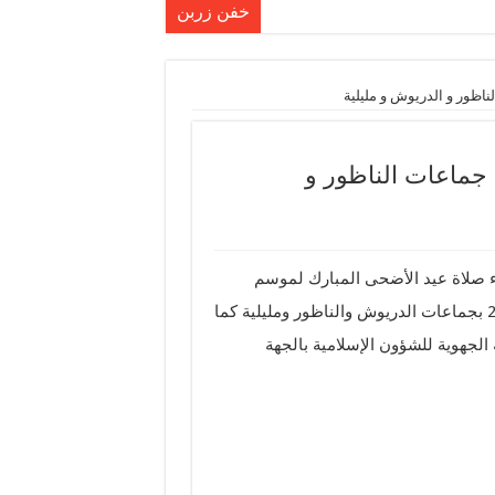
خفن زربن
ن
ناظور و الدريوش و مليلية
ضرب بقوة
 الكريم الخطابي ضمن العرس الأفريقي
 جماعات الناظور و
عليك !!
العرس الافريقي
اء صلاة عيد الأضحى المبارك لموسم
1436ه/الموافق لسنة 2015 بجماعات الدريوش والناظور ومليلية كما
هلال السعودي
الجهوية للشؤون الإسلامية بالجهة