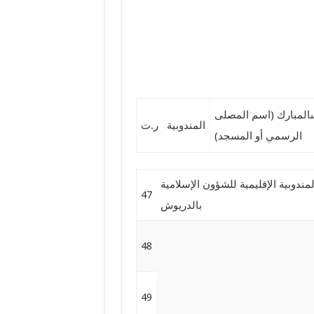
ىالمبارك (اسم المصلى
المندوبية
ر.ت
الرسمي أو المسجد)
لمندوبية الإقليمية للشؤون الإسلامية
47
بالدريوش
48
49