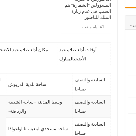
المسؤولين “الشفارة” هم
السبب في عدم زيارة
الملك للناظور
يرة
أوقات أداء صلاة عيد
مكان أداء صلاة عيد الأضح
الأضحىالمبارك
السابعة والنصف
ا
ساحة بلدية الدريوش
صباحا
السابعة والنصف
وسط المدينة –ساحة الشبيبة
صباحا
والرياضة-
السابعة والنصف
ساحة مسجدي ابنعيساتا اواعواذا
صباحا