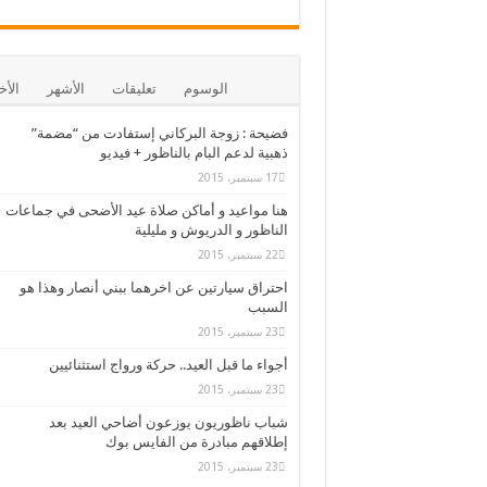
الوسوم
تعليقات
الأشهر
الأخ
فضيحة : زوجة البركاني إستفادت من “مضمة”
ذهبية لدعم البام بالناظور + فيديو
17 سبتمبر، 2015
هنا مواعيد و أماكن صلاة عيد الأضحى في جماعات
الناظور و الدريوش و مليلية
22 سبتمبر، 2015
احتراق سيارتين عن اخرهما ببني أنصار وهذا هو
السبب
23 سبتمبر، 2015
أجواء ما قبل العيد.. حركة ورواج استثنائيين
23 سبتمبر، 2015
شباب ناظوريون يوزعون أضاحي العيد بعد
إطلاقهم مبادرة من الفايس بوك
23 سبتمبر، 2015